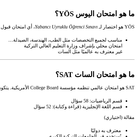
ما هو امتحان اليوس YÖS؟
YÖS هو اختصار لـ
Yabancı Uyruklu Öğrenci Sınavı
، أي امتحان قبول 
مناسب لجميع التخصصات مثل الطب، الهندسة، الصيدلة…
امتحان محلي بإشراف وزارة التعليم العالي التركية
غير معترف به عالميًا مثل السات
ما هو امتحان السات SAT؟
SAT هو امتحان عالمي تنظمه مؤسسة College Board الأمريكية. يتكون من:
قسم الرياضيات: 58 سؤال
قسم اللغة الإنجليزية (قراءة وكتابة): 52 سؤال
مقالة (اختياري)
معترف به دوليًا
يُستخدم في الجامعات التركية الكبرى