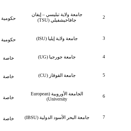
جامعة ولاية تبليسي – إيفان
2
حكومية
جافاخيشفيلي (TSU)
3
جامعة ولاية إيليا (ISU)
حكومية
4
جامعة جورجيا (UG)
خاصة
5
جامعة القوقاز (CU)
خاصة
الجامعة الأوروبية (European
6
خاصة
University)
7
جامعة البحر الأسود الدولية (IBSU)
خاصة