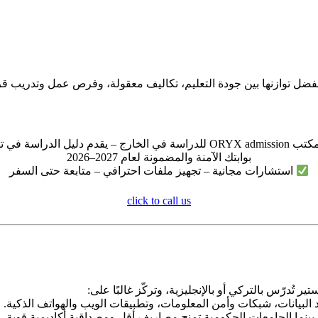
فضل توازنها بين جودة التعليم، تكاليف معقولة، وفرص عمل وتدريب ق
ORYX adm للدراسة في الخارج – يقدم دليل الدراسة في تركيا
بوابتك الآمنة والمضمونة لعام 2027–2026
استشارات مجانية – تجهيز ملفات احترافي – متابعة حتى السفر
click to call us
درّس بالتركي أو بالإنجليزية، وتركّز غالبًا على:
 البيانات، شبكات وأمن المعلومات، وتطبيقات الويب والهواتف الذكية.
 بينما الجامعات الحكومية تمنح مصاريف أقل ومصداقية أكاديمية قوية.